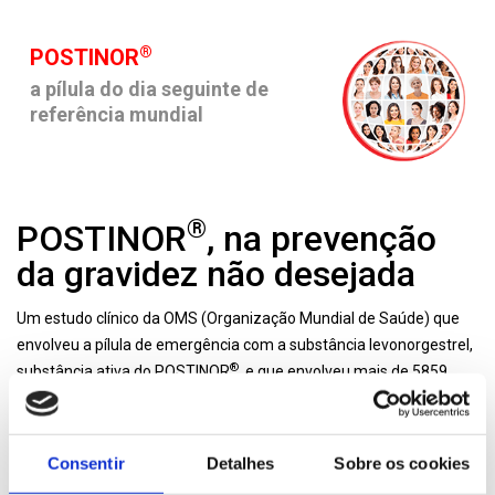
®
POSTINOR
a pílula do dia seguinte de
referência mundial
®
POSTINOR
, na prevenção
da gravidez não desejada
Um estudo clínico da OMS (Organização Mundial de Saúde) que
envolveu a pílula de emergência com a substância levonorgestrel,
®
substância ativa do POSTINOR
, e que envolveu mais de 5859
mulheres a nível mundial, teve uma taxa uma taxa de gravidez de
*
1%
.
Consentir
Detalhes
Sobre os cookies