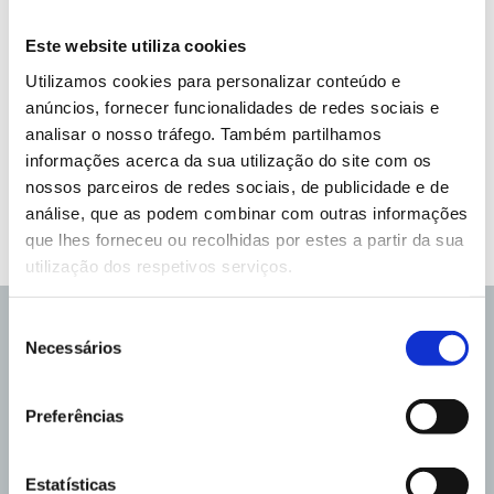
Este website utiliza cookies
Utilizamos cookies para personalizar conteúdo e
anúncios, fornecer funcionalidades de redes sociais e
analisar o nosso tráfego. Também partilhamos
informações acerca da sua utilização do site com os
nossos parceiros de redes sociais, de publicidade e de
análise, que as podem combinar com outras informações
2
*Mulheres com Índice de Massa Corporal normal (18,5-25 kg/m
)
que lhes forneceu ou recolhidas por estes a partir da sua
utilização dos respetivos serviços.
Seleção
Farmácia perto de si
Sobre a Gedeon Richter
Necessários
de
Termos de utilização
Política de privacidade
Aviso de Cookies
consentimento
Política De Privacidade Para Farmacovigilância, Informação Médica e
Finalidades Relacionadas
Preferências
Contactos
Mapa do site
Referências Bibliográficas
Estatísticas
© 2023 Richter Gedeon Pharmaceuticals Plc. GRPT:057/03/23